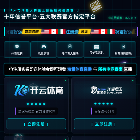
🎰
[ 华人市场最大的线上娱乐服务供应商 ]
十年信誉平台·五大联赛官方指定平台
在线玩家: 8263214
祝君好运
注册送
祝君好运
首单包赔
彩金
首单
🍁
🍁
⚽
🎮
🃏
🀄️
🎰
电子老虎机
体育竞猜
电竞竞猜
澳门真人赌场
彩票棋牌娱乐
🎮
📺注册实名即送体验金即可观看
海量体育直播
与
所有电竞赛事
直播
🎲
★★★★★
★★★★★
皇家马德里 官方合作伙伴
首存返利68%
[ 立即注册 ]
[ 立即注册 ]
⚽