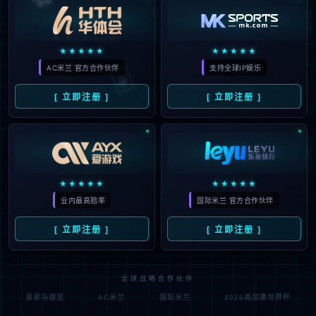
★★★★★
★★★★★
🃏
AC米兰 官方合作伙伴
支持全球IP娱乐
[ 立即注册 ]
[ 立即注册 ]
★★★★★
★★★★★
业内最高赔率
国际米兰 官方合作伙伴
[ 立即注册 ]
[ 立即注册 ]
全球战略合作伙伴
皇家马德里
AC米兰
国际米兰
2026美加墨世界杯